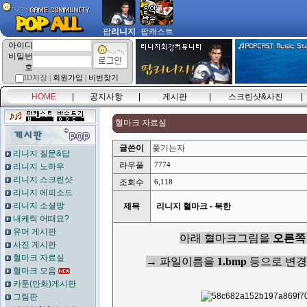
팝
리니지
팝캐스트
아이디
비밀번
호
ID저장 |
회원가입
|
비번찾기
HOME
|
공지사항
|
게시판
|
스크린샷&사진
|
혈마크 자료실
글쓴이
쫓기는자
리니지 질문&답
라우풀
7774
리니지 노하우
리니지 스크린샷
조회수
6,118
리니지 에피소드
리니지 소셜방
제목
리니지 혈마크 - 북한
내케릭 어때요?
유머 게시판
아래 혈마크그림을
오른쪽
사진 게시판
혈마크 자료실
→ 파일이름을
1.bmp
등으로 변경
혈마크 모음
카툰(만화)게시판
그림판