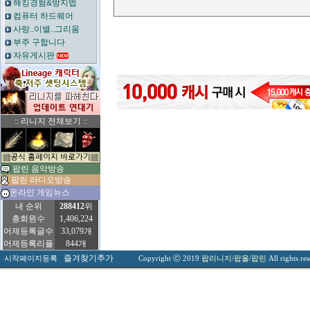
해킹경험&방지법
컴퓨터 하드웨어
사랑..이별..그리움
부주 구합니다
자유게시판
:: 리니지 전체보기 ::
팝린 음악방송
팝린 라디오방송
온라인 게임뉴스
내 순위
288412
위
총회원수
1,406,224
어제등록글수
33,079개
어제등록리플
844개
즐겨찾기추가
시작페이지등록
Copyright ⓒ 2019
팝리니지/팝올/팝린
All rights re