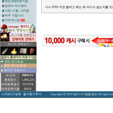
해킹경험&방지법
컴퓨터 하드웨어
다시 PSS 지정 할려고 해도 뭐 어디서 넣는지를 
사랑..이별..그리움
부주 구합니다
자유게시판
:: 리니지 전체보기 ::
팝린 음악방송
팝린 라디오방송
온라인 게임뉴스
내 순위
288412
위
총회원수
1,406,224
어제등록글수
33,079개
어제등록리플
844개
즐겨찾기추가
시작페이지등록
Copyright ⓒ 2019
팝리니지/팝올/팝린
All rights re