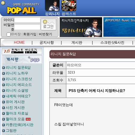
팝
리니지
팝캐스트
아이디
비밀번
호
ID저장 |
회원가입
|
비번찾기
HOME
|
공지사항
|
게시판
|
스크린샷&사진
|
리니지 질문&답
글쓴이
아으어으
리니지 질문&답
라우풀
3213
리니지 노하우
리니지 스크린샷
조회수
3,715
리니지 에피소드
리니지 소셜방
제목
PSS 단축키 어케 다시 지정하나요?
내케릭 어때요?
유머 게시판
F8이엿는데
사진 게시판
혈마크 자료실
혈마크 모음
스킬 집어넣엇더니
카툰(만화)게시판
그림판