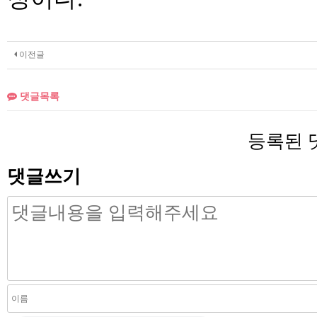
이전글
댓글목록
등록된 
댓글쓰기