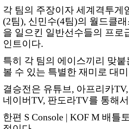
각 팀의 주장이자 세계격투게임
(2팀), 신민수(4팀)의 월드클
을 일으킨 일반선수들의 프로급
인트이다.
특히 각 팀의 에이스끼리 맞붙
볼 수 있는 특별한 재미로 대
결승전은 유튜브, 아프리카TV
네이버TV, 판도라TV를 통해서
한편 S Console | KOF M
정이다.