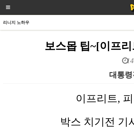
리니지 노하우
보스몹 팁~[이프리트
14
대통령
본문
이프리트, 피
박스 치기전 기