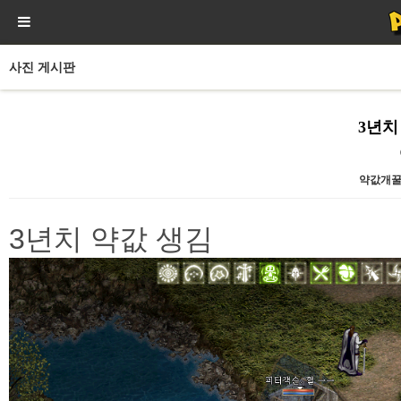
사진 게시판
3년치
약값개
본문
3년치 약값 생김