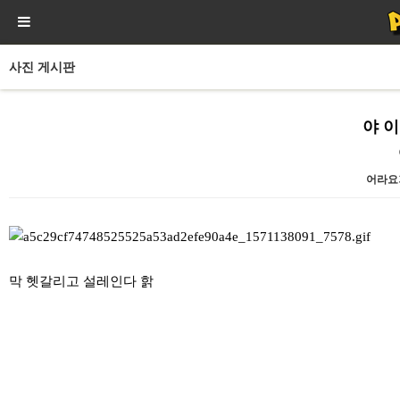
사진 게시판
야 이
어라요
본문
막 헷갈리고 설레인다 핡