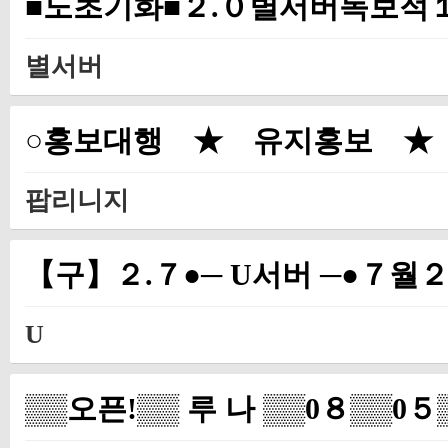
■노초기화■２.０별서버독보적
별서버
○홍보대행 ★ 유지홍보 ★
팝리니지
【구】２.７●─ U서버 ─●７
U
▒▒오픈!▒▒ 루 나 ▒▒0８▒▒0