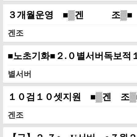
３개월운영 ■▒겐 조▒■
겐조
■노초기화■２.０별서버독보적
별서버
１０검１０셋지원 ■▒겐 조▒
겐조