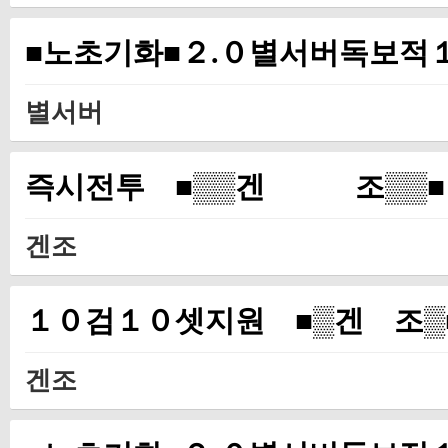
■노초기화■２.０별서버독보적
별서버
즉시전투 ■▒▒겐 조▒▒■
겐조
１０검１０셋지원 ■▒겐 조▒
겐조