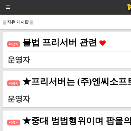
▒ 자유 게시판 ▒
불법 프리서버 관련
공지
운영자
★프리서버는 (주)엔씨소프
공지
운영자
★중대 범법행위이며 팝올의
공지