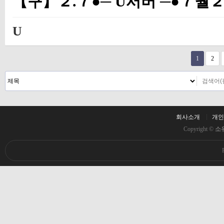
【구】２.７●─ U서버 ─●７
U
다음
맨끝
1
2
회사소개
개인
Copyright ©
소