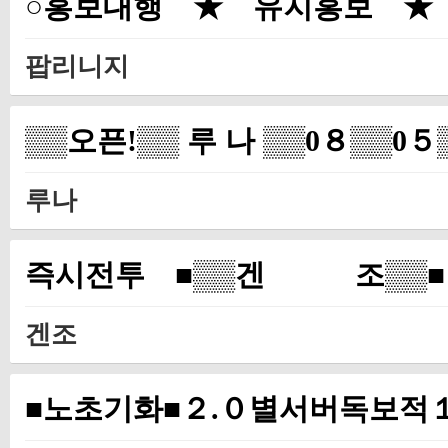
○홍보대행 ★ 유지홍보 ★
팝리니지
▒▒오픈!▒▒ 루 나 ▒▒0８▒▒0
루나
즉시전투 ■▒▒겐 조▒▒■
겐조
■노초기화■２.０별서버독보적