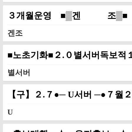
３개월운영 ■▒겐 조▒■
겐조
■노초기화■２.０별서버독보적
별서버
【구】２.７●─ U서버 ─●７
U