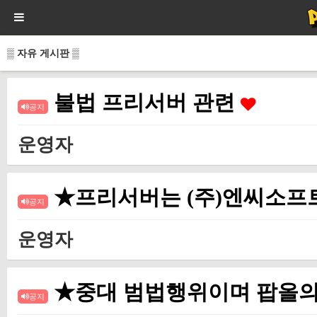
▒ 자유 게시판 ▒
불법 프리서버 관련
공지
운영자
★프리서버는 (주)엔씨소프
공지
운영자
★중대 범법행위이며 팝올의
공지