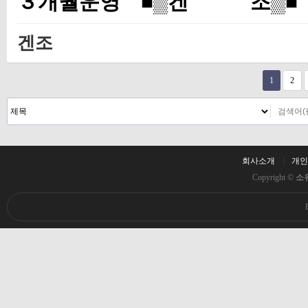
３개월운영 ■▒겐 조▒■
겐조
다음
맨끝
1
2
회사소개
개인
Copyright ©
소