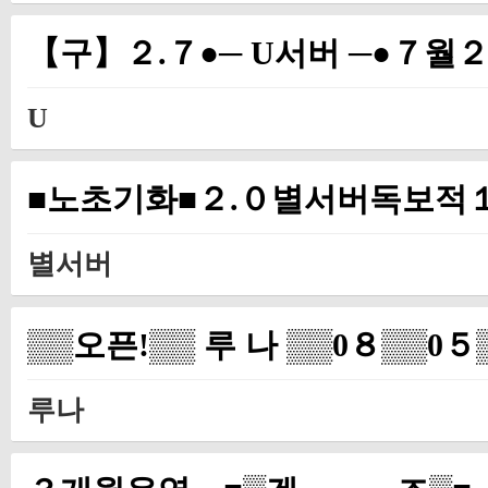
【구】２.７●─ U서버 ─●７
U
■노초기화■２.０별서버독보적
별서버
▒▒오픈!▒▒ 루 나 ▒▒0８▒▒0
루나