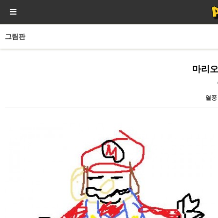
그림판
마리오
열풍
본문