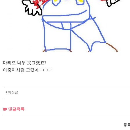
마리오 너무 못그렸죠?
아줌마처럼 그렸네 ㅋㅋㅋ
이전글
댓글목록
등록