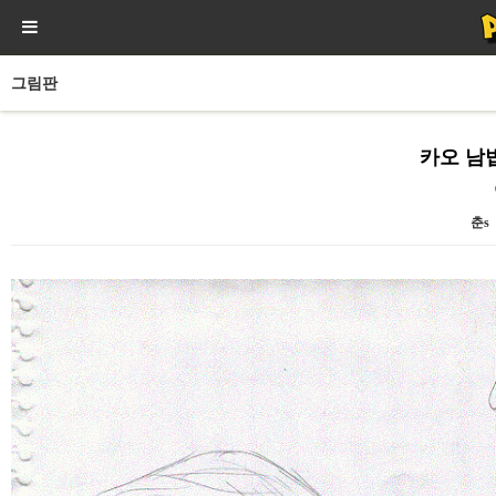
그림판
카오 남
춘s
본문