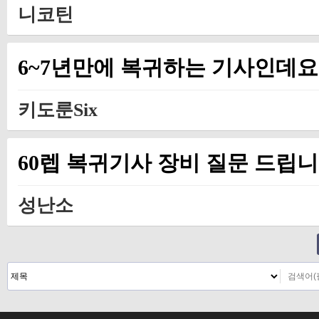
니코틴
6~7년만에 복귀하는 기사인데요
키도룬Six
60렙 복귀기사 장비 질문 드립
성난소
맨끝