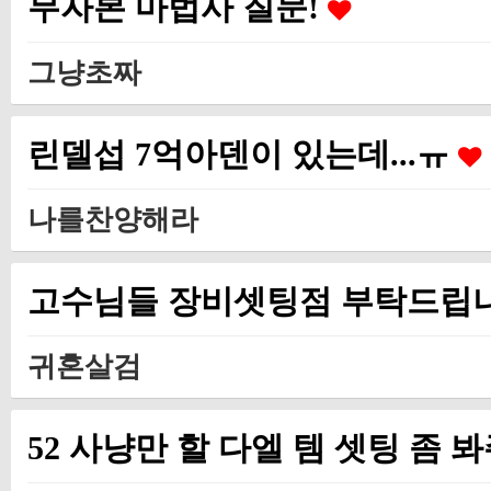
무자본 마법사 질문!
그냥초짜
린델섭 7억아덴이 있는데...ㅠ
나를찬양해라
고수님들 장비셋팅점 부탁드립
귀혼살검
52 사냥만 할 다엘 템 셋팅 좀 